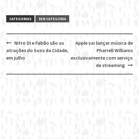
CATEGORIAS
SEM CATEGORIA
Nitro Di e Fabão são as
Apple vai lançar música de
Post
atrações do Sons da Cidade,
Pharrell Williams
navigation
em julho
exclusivamente com serviço
de streaming