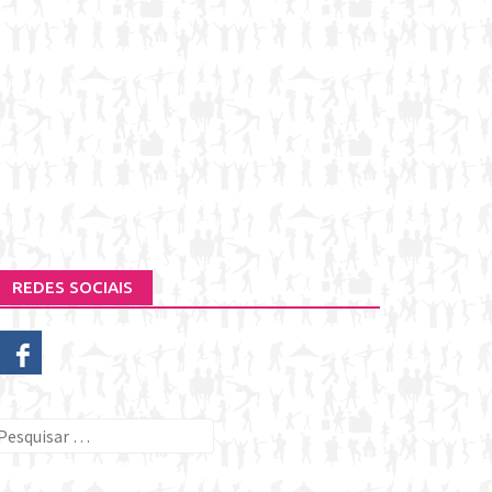
REDES SOCIAIS
esquisar
or: