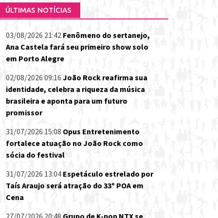
ÚLTIMAS NOTÍCIAS
03/08/2026 21:42
Fenômeno do sertanejo,
Ana Castela fará seu primeiro show solo
em Porto Alegre
02/08/2026 09:16
João Rock reafirma sua
identidade, celebra a riqueza da música
brasileira e aponta para um futuro
promissor
31/07/2026 15:08
Opus Entretenimento
fortalece atuação no João Rock como
sócia do festival
31/07/2026 13:04
Espetáculo estrelado por
Taís Araujo será atração do 33º POA em
Cena
27/07/2026 20:48
Grupo de K-pop NTX se