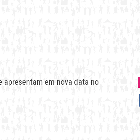
 se apresentam em nova data no
P
p