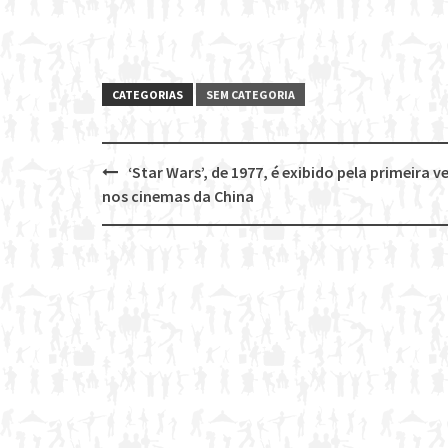
CATEGORIAS
SEM CATEGORIA
‘Star Wars’, de 1977, é exibido pela primeira v
Post
nos cinemas da China
navigation