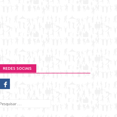
REDES SOCIAIS
esquisar
or: