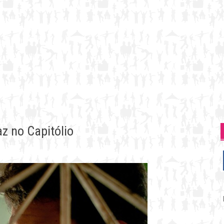
z no Capitólio
P
p