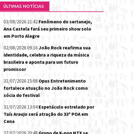
ÚLTIMAS NOTÍCIAS
03/08/2026 21:42
Fenômeno do sertanejo,
Ana Castela fará seu primeiro show solo
em Porto Alegre
02/08/2026 09:16
João Rock reafirma sua
identidade, celebra a riqueza da música
brasileira e aponta para um futuro
promissor
31/07/2026 15:08
Opus Entretenimento
fortalece atuação no João Rock como
sócia do festival
31/07/2026 13:04
Espetáculo estrelado por
Taís Araujo será atração do 33º POA em
Cena
27/07/2026 20:48
Grupo de K-pop NTX se