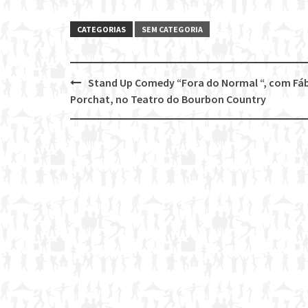
CATEGORIAS
SEM CATEGORIA
Stand Up Comedy “Fora do Normal “, com Fá
Post
Porchat, no Teatro do Bourbon Country
navigation