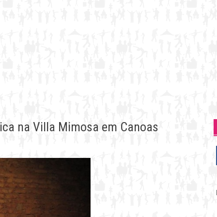
ística na Villa Mimosa em Canoas
P
p