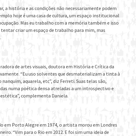
ugar, a história e as condições não necessariamente podem
emplo hoje é uma casa de cultura, um espaço institucional
de ocupação. Mas eu trabalho com a memória também e isso
tentar criar um espaço de trabalho para mim, mas
.
radora de artes visuais, doutora em História e Crítica da
tivamente. “Eu uso solventes que desmaterializam a tinta à
anquim, aquarela, etc”, diz Ferreti. Suas telas são,
adas numa poética densa atreladas a um introspectivo e
 estética”, complementa Daniela.
ido em Porto Alegre em 1974, o artista morou em Londres
neiro. “Vim para o Rio em 2012. E foi sim uma ideia de