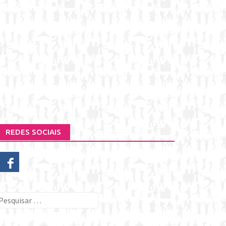
REDES SOCIAIS
esquisar
or: