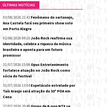
ÚLTIMAS NOTÍCIAS
03/08/2026 21:42
Fenômeno do sertanejo,
Ana Castela fará seu primeiro show solo
em Porto Alegre
02/08/2026 09:16
João Rock reafirma sua
identidade, celebra a riqueza da música
brasileira e aponta para um futuro
promissor
31/07/2026 15:08
Opus Entretenimento
fortalece atuação no João Rock como
sócia do festival
31/07/2026 13:04
Espetáculo estrelado por
Taís Araujo será atração do 33º POA em
Cena
27/07/2026 20:48
Grupo de K-pop NTX se