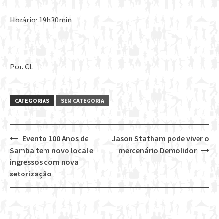
Horário: 19h30min
Por: CL
CATEGORIAS
SEM CATEGORIA
Evento 100 Anos de
Jason Statham pode viver o
Post
Samba tem novo local e
mercenário Demolidor
navigation
ingressos com nova
setorização