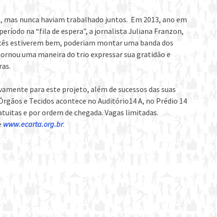
o, mas nunca haviam trabalhado juntos. Em 2013, ano em
ríodo na “fila de espera”, a jornalista Juliana Franzon,
ocês estiverem bem, poderiam montar uma banda dos
 tornou uma maneira do trio expressar sua gratidão e
ras.
ivamente para este projeto, além de sucessos das suas
 Órgãos e Tecidos acontece no Auditório14 A, no Prédio 14
atuitas e por ordem de chegada. Vagas limitadas.
e
www.ecarta.org.br
.