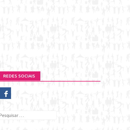
REDES SOCIAIS
esquisar
or: