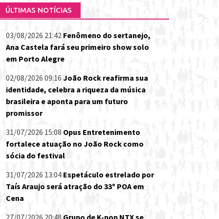
ÚLTIMAS NOTÍCIAS
03/08/2026 21:42
Fenômeno do sertanejo,
Ana Castela fará seu primeiro show solo
em Porto Alegre
02/08/2026 09:16
João Rock reafirma sua
identidade, celebra a riqueza da música
brasileira e aponta para um futuro
promissor
31/07/2026 15:08
Opus Entretenimento
fortalece atuação no João Rock como
sócia do festival
31/07/2026 13:04
Espetáculo estrelado por
Taís Araujo será atração do 33º POA em
Cena
27/07/2026 20:48
Grupo de K-pop NTX se