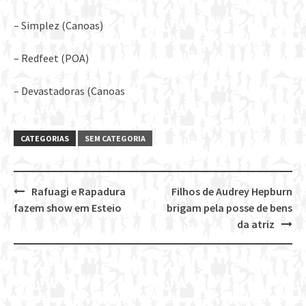
– Simplez (Canoas)
– Redfeet (POA)
– Devastadoras (Canoas
CATEGORIAS
SEM CATEGORIA
Rafuagi e Rapadura
Filhos de Audrey Hepburn
Post
fazem show em Esteio
brigam pela posse de bens
navigation
da atriz