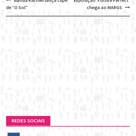
Banda Karmel lança clipe
Exposição ‘Future Perfect’
Post
de “O Sol”
chega ao MARGS
navigation
REDES SOCIAIS