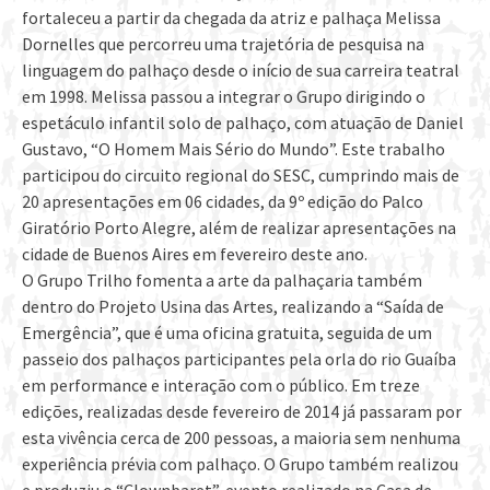
fortaleceu a partir da chegada da atriz e palhaça Melissa
Dornelles que percorreu uma trajetória de pesquisa na
linguagem do palhaço desde o início de sua carreira teatral
em 1998. Melissa passou a integrar o Grupo dirigindo o
espetáculo infantil solo de palhaço, com atuação de Daniel
Gustavo, “O Homem Mais Sério do Mundo”. Este trabalho
participou do circuito regional do SESC, cumprindo mais de
20 apresentações em 06 cidades, da 9º edição do Palco
Giratório Porto Alegre, além de realizar apresentações na
cidade de Buenos Aires em fevereiro deste ano.
O Grupo Trilho fomenta a arte da palhaçaria também
dentro do Projeto Usina das Artes, realizando a “Saída de
Emergência”, que é uma oficina gratuita, seguida de um
passeio dos palhaços participantes pela orla do rio Guaíba
em performance e interação com o público. Em treze
edições, realizadas desde fevereiro de 2014 já passaram por
esta vivência cerca de 200 pessoas, a maioria sem nenhuma
experiência prévia com palhaço. O Grupo também realizou
e produziu o “Clownbaret”, evento realizado na Casa de