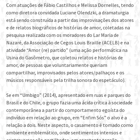
Com atuações de Fábio Castilhos e Melissa Dornelles, tendo
como diretora convidada Luciane Olendzki, a dramaturgia
está sendo construída a partir das improvisações dos atores
e de relatos biográficos de histórias de amor, coletadas na
pesquisa realizada com os moradores do Lar Maria de
Nazaré, da Associação de Cegos Louis Braille (ACELB) e na
atividade “Amor (re) partido” (uma ação performática na
Usina do Gasômetro, que coletou relatos e histórias de
amor, de pessoas que voluntariamente queriam
compartilhar, improvisados pelos atores/palhaços e os
músicos responsáveis pela trilha sonora do espetáculo).
Se em “Umbigo” (2014), apresentado em ruas e parques do
Brasil e do Chile, o grupo fazia uma ácida crítica à sociedade
contemporânea a partir do comportamento egoísta do
indivíduo em relação ao grupo, em “Enfim Sós” o alvo é a
relação a dois. Neste aspecto, o casamento é tomado como
ambiente emblemático, onde sentimentos intensos e
controversos são partilhados, em constante tensão.