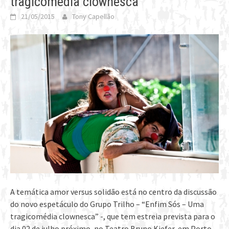
tragicomédia clownesca”
21/05/2015
Tony Capellão
A temática amor versus solidão está no centro da discussão
do novo espetáculo do Grupo Trilho – “Enfim Sós – Uma
tragicomédia clownesca” -, que tem estreia prevista para o
dia 02 de julho próximo, no Teatro Bruno Kiefer, em Porto