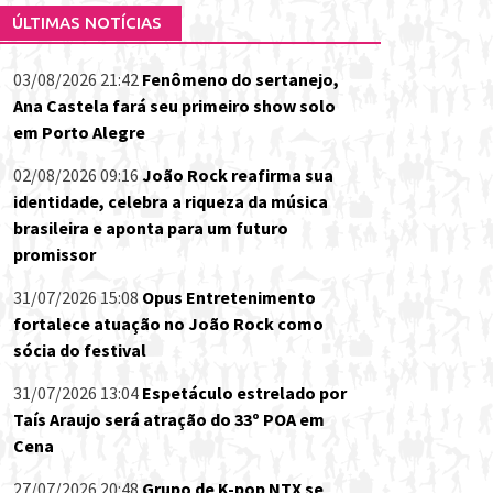
ÚLTIMAS NOTÍCIAS
03/08/2026 21:42
Fenômeno do sertanejo,
Ana Castela fará seu primeiro show solo
em Porto Alegre
02/08/2026 09:16
João Rock reafirma sua
identidade, celebra a riqueza da música
brasileira e aponta para um futuro
promissor
31/07/2026 15:08
Opus Entretenimento
fortalece atuação no João Rock como
sócia do festival
31/07/2026 13:04
Espetáculo estrelado por
Taís Araujo será atração do 33º POA em
Cena
27/07/2026 20:48
Grupo de K-pop NTX se