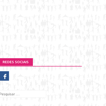
REDES SOCIAIS
esquisar
or: