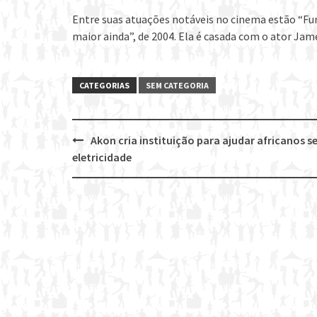
Entre suas atuações notáveis no cinema estão “Funn
maior ainda”, de 2004. Ela é casada com o ator Jame
CATEGORIAS
SEM CATEGORIA
Akon cria instituição para ajudar africanos 
Post
eletricidade
navigation