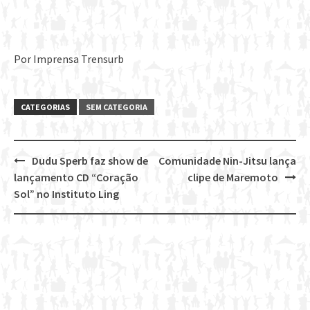
Por Imprensa Trensurb
CATEGORIAS
SEM CATEGORIA
Dudu Sperb faz show de
Comunidade Nin-Jitsu lança
Post
lançamento CD “Coração
clipe de Maremoto
navigation
Sol” no Instituto Ling