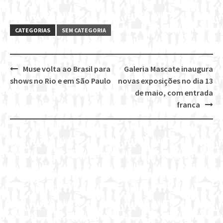
CATEGORIAS
SEM CATEGORIA
Muse volta ao Brasil para
Galeria Mascate inaugura
Post
shows no Rio e em São Paulo
novas exposições no dia 13
navigation
de maio, com entrada
franca