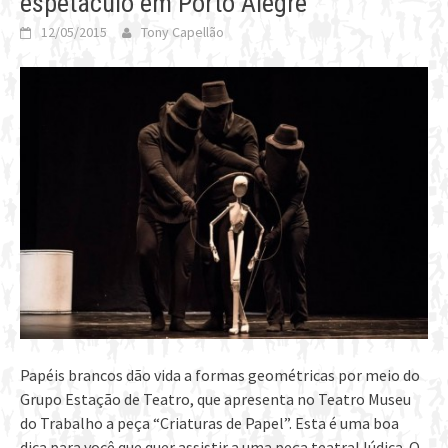
espetáculo em Porto Alegre
12/05/2015
Tony Capellão
Papéis brancos dão vida a formas geométricas por meio do
Grupo Estação de Teatro, que apresenta no Teatro Museu
do Trabalho a peça “Criaturas de Papel”. Esta é uma boa
dica para você que quer assistir a uma peça teatral lúdica. O