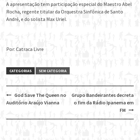
A apresentação tem participação especial do Maestro Abel
Rocha, regente titular da Orquestra Sinfônica de Santo
André, e do solista Max Uriel.
Por: Catraca Livre
CATEGORIAS
SEM CATEGORIA
God Save The Queen no
Grupo Bandeirantes decreta
Post
Auditório Araújo Vianna
o fim da Rádio Ipanema em
navigation
FM