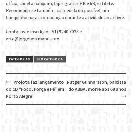
ofício, caneta nanquim, lápis grafite HB e 6B, estilete.
Recomenda-se também, na medida do possível, um
banquinho para acomodação durante a atividade ao ar livre.
Contatos e inscrição: (51) 9240.7038 e
arte@jorgeherrmann.com
CATEGORIAS
SEM CATEGORIA
Projota faz lançamento
Rutger Gunnarsson, baixista
Post
do CD “Foco, Força e Fé” em
do ABBA, morre aos 69 anos
navigation
Porto Alegre