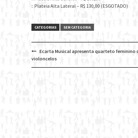
:: Plateia Alta Lateral – R$ 130,00 (ESGOTADO)
CATEGORIAS
SEM CATEGORIA
Ecarta Musical apresenta quarteto feminino 
Post
violoncelos
navigation