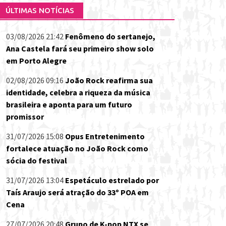
ÚLTIMAS NOTÍCIAS
03/08/2026 21:42
Fenômeno do sertanejo,
Ana Castela fará seu primeiro show solo
em Porto Alegre
02/08/2026 09:16
João Rock reafirma sua
identidade, celebra a riqueza da música
brasileira e aponta para um futuro
promissor
31/07/2026 15:08
Opus Entretenimento
fortalece atuação no João Rock como
sócia do festival
31/07/2026 13:04
Espetáculo estrelado por
Taís Araujo será atração do 33º POA em
Cena
27/07/2026 20:48
Grupo de K-pop NTX se