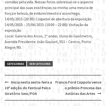
comidas pela vida. Nessas fotos sobressai-se o aspecto
principal das suas existências na minha: uma mescla de
força e beleza, de endurecimento e aconchego.
14/05/2015 (20:30): Coquetel de abertura da exposição
14/05/2015 – 15/06/2015 (10:00 – 21:00): Visitação da
exposição
Local: Galeria dos Arcos, 1° andar, Usina do Gasômetro,
Avenida Presidente João Goulart, 551 – Centro, Porto
Alegre/RS.
CATEGORIAS
SEM CATEGORIA
Inicia nesta sexta-feira a
Francis Ford Coppola vence
Post
10ª edição do Festival Palco
o prêmio Princesa das
navigation
Giratório Sesc/POA
Astúrias das Artes