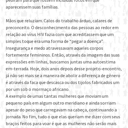
pediram para que fossem incluídas fotos em que
aparecessem suas famílias.
Mãos que reluziam. Calos do trabalho árduo, calares de
preconceito. O desconhecimento das pessoas ao redor em
relação ao vírus HIV fazia com que acreditassem que um
simples toque era uma forma de “pegar a doença”.
Insegurança e medo atravessavam aqueles corpos
fortemente femininos. Então, através da imagem das suas
expressões em linhas, buscamos juntas uma autoestima
em-terrada. Hoje, dois anos depois desse projeto-encontro,
já não sei mais se a maneira de abolir a diferença de gênero
é através da faca que descasca ou dos tijolos fabricados um
por um sob o mormaço africano.
A exemplo de umas tantas mulheres que moviam um
pequeno país em algum outro meridiano e ainda sorriam
apesar do peso que carregavam na cabeça, continuando a
jornada. No fim, tudo o que elas queriam me dizer com seus
braços feitos para voar é que as mulheres não serão mais