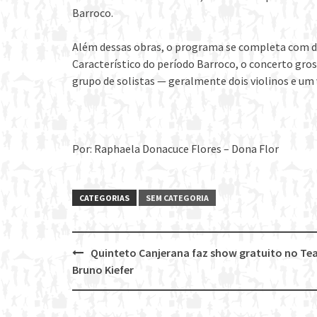
Barroco.
Além dessas obras, o programa se completa com doi
Característico do período Barroco, o concerto gr
grupo de solistas — geralmente dois violinos e um 
Por: Raphaela Donacuce Flores – Dona Flor
CATEGORIAS
SEM CATEGORIA
Quinteto Canjerana faz show gratuito no Te
Post
Bruno Kiefer
navigation