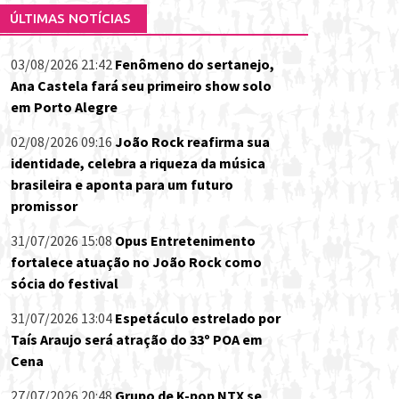
ÚLTIMAS NOTÍCIAS
03/08/2026 21:42
Fenômeno do sertanejo,
Ana Castela fará seu primeiro show solo
em Porto Alegre
02/08/2026 09:16
João Rock reafirma sua
identidade, celebra a riqueza da música
brasileira e aponta para um futuro
promissor
31/07/2026 15:08
Opus Entretenimento
fortalece atuação no João Rock como
sócia do festival
31/07/2026 13:04
Espetáculo estrelado por
Taís Araujo será atração do 33º POA em
Cena
27/07/2026 20:48
Grupo de K-pop NTX se