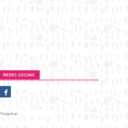
REDES SOCIAIS
esquisar
or: