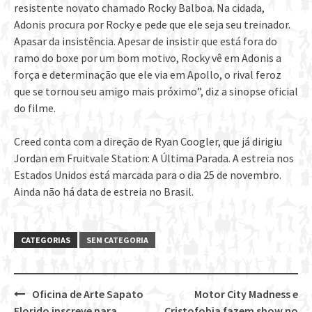
resistente novato chamado Rocky Balboa. Na cidada,
Adonis procura por Rocky e pede que ele seja seu treinador.
Apasar da insistência. Apesar de insistir que está fora do
ramo do boxe por um bom motivo, Rocky vê em Adonis a
força e determinação que ele via em Apollo, o rival feroz
que se tornou seu amigo mais próximo”, diz a sinopse oficial
do filme.
Creed conta com a direção de Ryan Coogler, que já dirigiu
Jordan em Fruitvale Station: A Última Parada. A estreia nos
Estados Unidos está marcada para o dia 25 de novembro.
Ainda não há data de estreia no Brasil.
CATEGORIAS
SEM CATEGORIA
Oficina de Arte Sapato
Motor City Madness e
Post
Florido inscreve para
Cristofobia fazem show no