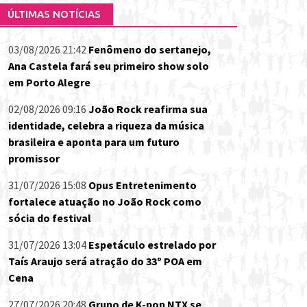
ÚLTIMAS NOTÍCIAS
03/08/2026 21:42
Fenômeno do sertanejo,
Ana Castela fará seu primeiro show solo
em Porto Alegre
02/08/2026 09:16
João Rock reafirma sua
identidade, celebra a riqueza da música
brasileira e aponta para um futuro
promissor
31/07/2026 15:08
Opus Entretenimento
fortalece atuação no João Rock como
sócia do festival
31/07/2026 13:04
Espetáculo estrelado por
Taís Araujo será atração do 33º POA em
Cena
27/07/2026 20:48
Grupo de K-pop NTX se