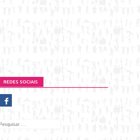
REDES SOCIAIS
esquisar
or: