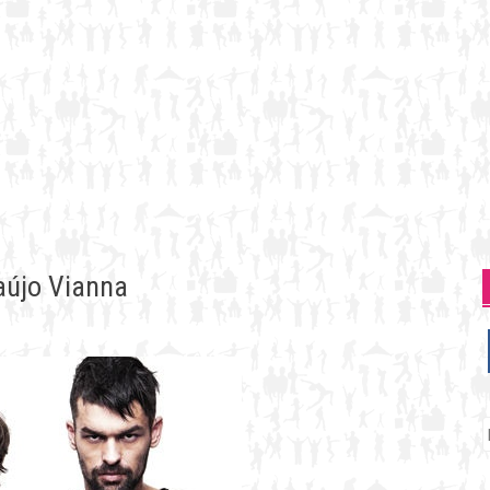
aújo Vianna
P
p