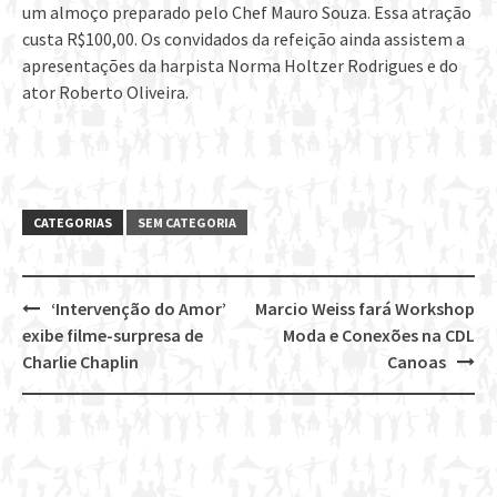
um almoço preparado pelo Chef Mauro Souza. Essa atração
custa R$100,00. Os convidados da refeição ainda assistem a
apresentações da harpista Norma Holtzer Rodrigues e do
ator Roberto Oliveira.
CATEGORIAS
SEM CATEGORIA
‘Intervenção do Amor’
Marcio Weiss fará Workshop
Post
exibe filme-surpresa de
Moda e Conexões na CDL
navigation
Charlie Chaplin
Canoas