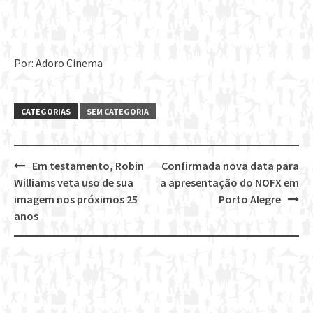
Por: Adoro Cinema
CATEGORIAS
SEM CATEGORIA
Em testamento, Robin
Confirmada nova data para
Post
Williams veta uso de sua
a apresentação do NOFX em
navigation
imagem nos próximos 25
Porto Alegre
anos