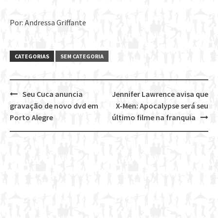
Por: Andressa Griffante
CATEGORIAS
SEM CATEGORIA
Seu Cuca anuncia
Jennifer Lawrence avisa que
Post
gravação de novo dvd em
X-Men: Apocalypse será seu
navigation
Porto Alegre
último filme na franquia