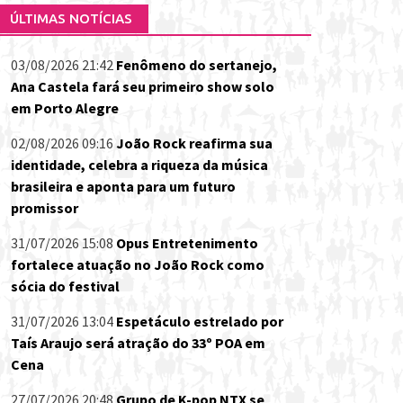
ÚLTIMAS NOTÍCIAS
03/08/2026 21:42
Fenômeno do sertanejo,
Ana Castela fará seu primeiro show solo
em Porto Alegre
02/08/2026 09:16
João Rock reafirma sua
identidade, celebra a riqueza da música
brasileira e aponta para um futuro
promissor
31/07/2026 15:08
Opus Entretenimento
fortalece atuação no João Rock como
sócia do festival
31/07/2026 13:04
Espetáculo estrelado por
Taís Araujo será atração do 33º POA em
Cena
27/07/2026 20:48
Grupo de K-pop NTX se