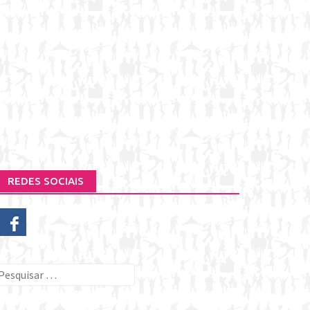
REDES SOCIAIS
esquisar
or: