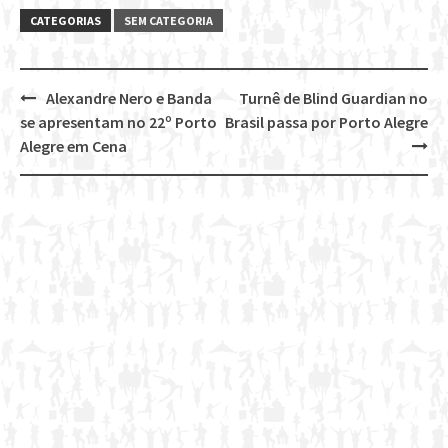
CATEGORIAS
SEM CATEGORIA
Alexandre Nero e Banda
Turnê de Blind Guardian no
Post
se apresentam no 22º Porto
Brasil passa por Porto Alegre
navigation
Alegre em Cena