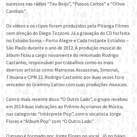
sucessos nas rádios “Teu Beijo”, “Passos Certos” e “Olhos
Canibais”.
Os vídeos e os clipes foram produzidos pela Pitanga Filmes
com direção do Diego Tezzoni. Já a gravação do CD foi feita
no Estúdio Soma – Porto Alegre e Cada Instante Estúdios –
São Paulo durante o ano de 2012. A produção musical do
álbum ficou a cargo novamente do renomado Rodrigo
Castanho, responsável por trabalhos como os mais
diversos artistas como Mamonas Assassinas, Simonal,
Tihuana e CPM 22. Rodrigo Castanho por duas vezes foi o
vencedor do Grammy Latino com suas produções musicais.
Com o mais recente disco “O Outro Lado”, o grupo recebeu
em 2014 duas indicações ao Prêmio Açorianos de Música,
nas categorias “Intérprete Pop”, com o vocalista Jorge
Flores e “Álbum Pop” com “O Outro Lado”.
O grupo é formado por Jorge Flores no vocal, Jô no baixo,