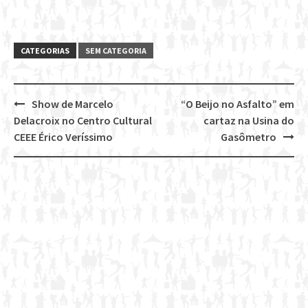
CATEGORIAS
SEM CATEGORIA
Show de Marcelo
“O Beijo no Asfalto” em
Post
Delacroix no Centro Cultural
cartaz na Usina do
navigation
CEEE Érico Veríssimo
Gasômetro