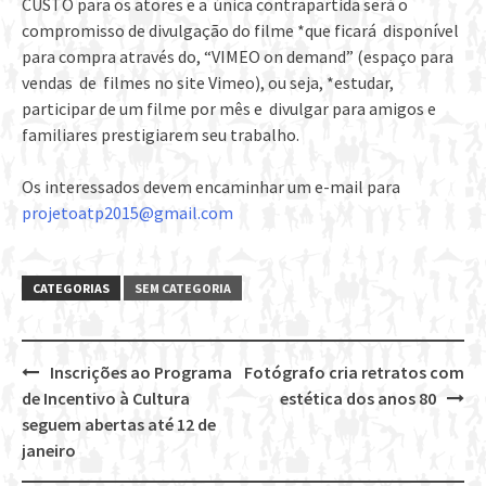
CUSTO para os atores e a única contrapartida será o
compromisso de divulgação do filme *que ficará disponível
para compra através do, “VIMEO on demand” (espaço para
vendas de filmes no site Vimeo), ou seja, *estudar,
participar de um filme por mês e divulgar para amigos e
familiares prestigiarem seu trabalho.
Os interessados devem encaminhar um e-mail para
projetoatp2015@gmail.com
CATEGORIAS
SEM CATEGORIA
Inscrições ao Programa
Fotógrafo cria retratos com
Post
de Incentivo à Cultura
estética dos anos 80
navigation
seguem abertas até 12 de
janeiro