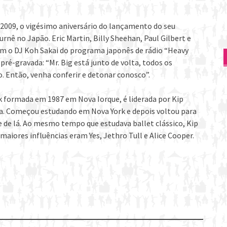
 2009, o vigésimo aniversário do lançamento do seu
nê no Japão. Eric Martin, Billy Sheehan, Paul Gilbert e
m o DJ Koh Sakai do programa japonês de rádio “Heavy
ré-gravada: “Mr. Big está junto de volta, todos os
. Então, venha conferir e detonar conosco”.
 formada em 1987 em Nova Iorque, é liderada por Kip
ia. Começou estudando em Nova York e depois voltou para
e de lá. Ao mesmo tempo que estudava ballet clássico, Kip
aiores influências eram Yes, Jethro Tull e Alice Cooper.