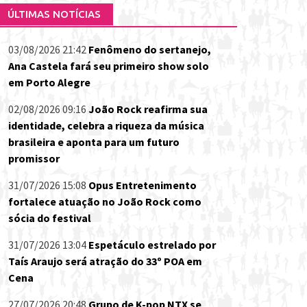
ÚLTIMAS NOTÍCIAS
03/08/2026 21:42
Fenômeno do sertanejo,
Ana Castela fará seu primeiro show solo
em Porto Alegre
02/08/2026 09:16
João Rock reafirma sua
identidade, celebra a riqueza da música
brasileira e aponta para um futuro
promissor
31/07/2026 15:08
Opus Entretenimento
fortalece atuação no João Rock como
sócia do festival
31/07/2026 13:04
Espetáculo estrelado por
Taís Araujo será atração do 33º POA em
Cena
27/07/2026 20:48
Grupo de K-pop NTX se