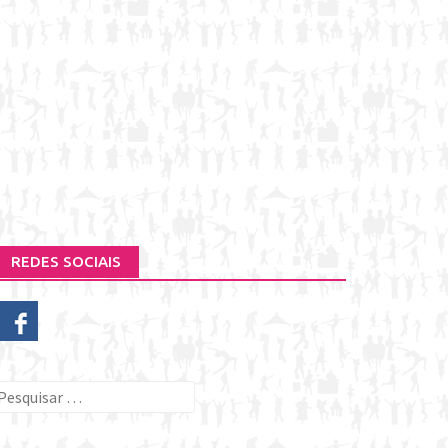
REDES SOCIAIS
esquisar
or: