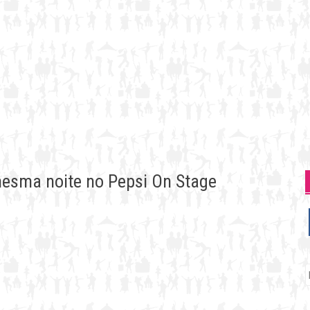
mesma noite no Pepsi On Stage
P
p