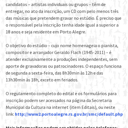
candidatos – artistas individuais ou grupos – têm de
entregar, no ato da inscrição, um CD com pelo menos três
das músicas que pretendem gravar no estúdio. É preciso que
o responsável pela inscrição tenha idade igual a superior a
18 anos e seja residente em Porto Alegre.
O objetivo do estúdio – cujo nome homenageia o pianista,
compositor e arranjador Geraldo Flach (1945-2011) – é
atender exclusivamente a produções independentes, sem
aporte de gravadoras ou patrocinadores. O espaço funciona
de segunda a sexta-­feira, das 8h30min às 12h e das
13h30min às 18h, exceto em feriados.
O regulamento completo do edital e os formulários para
inscrição podem ser acessados na página da Secretaria
Municipal da Cultura na internet (item Editais), ou neste
link:
http://www2.portoalegre.rs.gov.br/smc/default.php
Mais informações podem ser obtidas pelos telefones
: