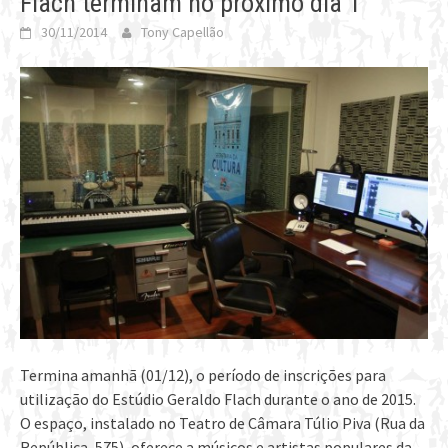
Flach terminam no próximo dia 1°
30/11/2014
Tony Capellão
Termina amanhã (01/12), o período de inscrições para
utilização do Estúdio Geraldo Flach durante o ano de 2015.
O espaço, instalado no Teatro de Câmara Túlio Piva (Rua da
República, 575), oferece a músicos e artistas populares da