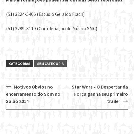
(51) 3224-5466 (Estúdio Geraldo Flach)
(51) 3289-8119 (Coordenação de Música SMC)
CATEGORIAS
SEM CATEGORIA
Motivos Óbvios no
Star Wars – O Despertar da
Post
encerramento do Som no
Força ganha seu primeiro
navigation
Salão 2014
trailer