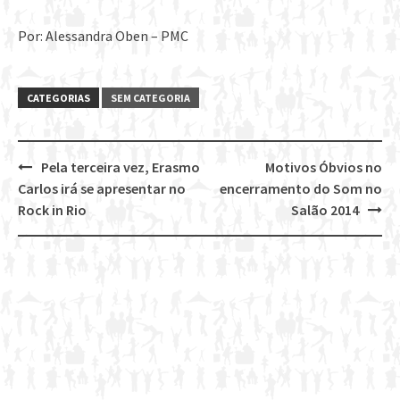
Por: Alessandra Oben – PMC
CATEGORIAS
SEM CATEGORIA
Pela terceira vez, Erasmo
Motivos Óbvios no
Post
Carlos irá se apresentar no
encerramento do Som no
navigation
Rock in Rio
Salão 2014