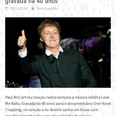
gravada há 40 anos
08/11/2014
Tony Capellão
Paul McCartney lançou nesta semana a música inédita Love
Me Baby. Gravada há 40 anos para o documentário One Hand
Clapping, na canção o ex-beatle canta um blues com
acordes reproduzidos em uma caixinha de música.