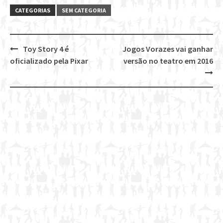
CATEGORIAS
SEM CATEGORIA
Toy Story 4 é
Jogos Vorazes vai ganhar
Post
oficializado pela Pixar
versão no teatro em 2016
navigation