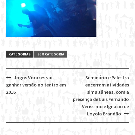
CATEGORIAS
SEM CATEGORIA
Jogos Vorazes vai
Seminário e Palestra
Post
ganhar versão no teatro em
encerram atividades
navigation
2016
simultâneas, com a
presença de Luis Fernando
Verissimo e Ignacio de
Loyola Brandão