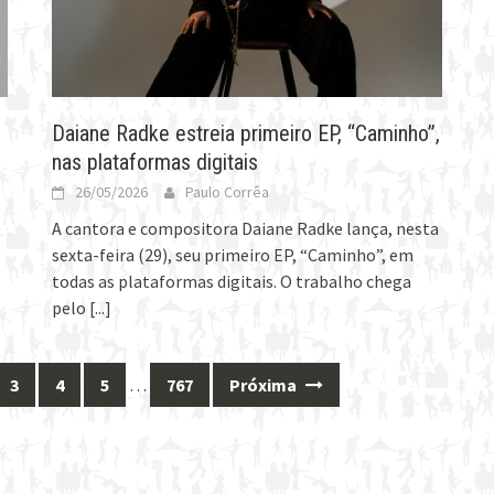
Daiane Radke estreia primeiro EP, “Caminho”,
nas plataformas digitais
26/05/2026
Paulo Corrêa
A cantora e compositora Daiane Radke lança, nesta
sexta-feira (29), seu primeiro EP, “Caminho”, em
todas as plataformas digitais. O trabalho chega
pelo
[...]
3
4
5
…
767
Próxima