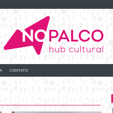
A
CONTATO