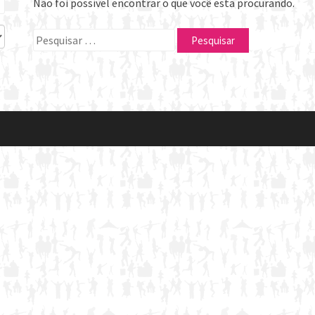
Não foi possível encontrar o que você esta procurando.
Pesquisar
por: