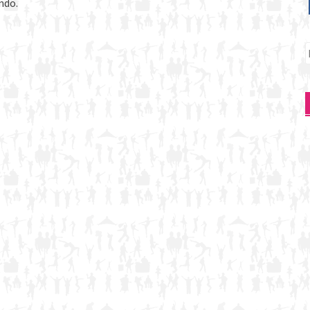
ndo.
P
p