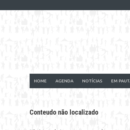
Skip
to
content
HOME
AGENDA
NOTÍCIAS
EM PAUT
Conteudo não localizado