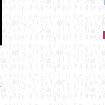
P
p
o