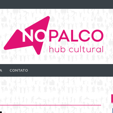
A
CONTATO