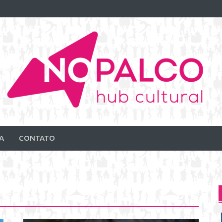
A
CONTATO