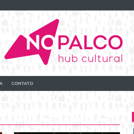
A
CONTATO