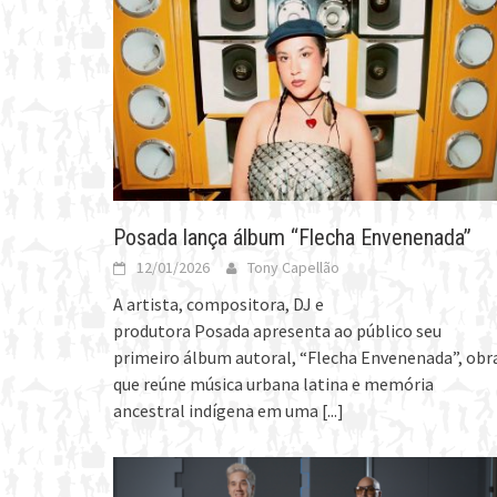
Posada lança álbum “Flecha Envenenada”
12/01/2026
Tony Capellão
A artista, compositora, DJ e
produtora Posada apresenta ao público seu
primeiro álbum autoral, “Flecha Envenenada”, obr
que reúne música urbana latina e memória
ancestral indígena em uma
[...]