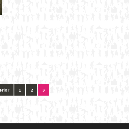
erior
1
2
3