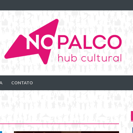
A
CONTATO